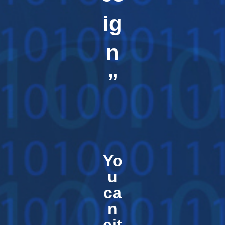
ig
n
”
Yo
u
ca
n