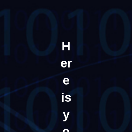
H
er
e
is
y
o