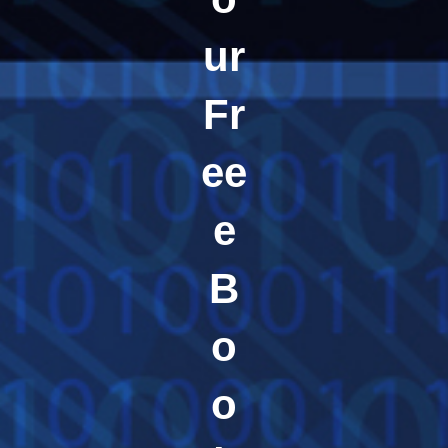
ur
Fr
ee
e
B
o
o