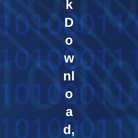
k
D
o
w
nl
o
a
d,